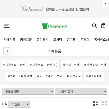
0
카페식품
카페용품
종이용기
도시락
용기류
트레이
종이박스/
카페용품
커피종이컵 · 뚜껑
커피종이컵 · 뚜껑 [IG]
페트컵 · 뚜껑
리유저블컵 · 뚜껑
음료컵 · 기타종이컵
홀더 · 캐리어 · 빨대
디저트포장
카페주방용품
정렬