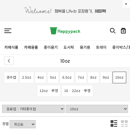
0
카페식품
카페용품
종이용기
도시락
용기류
트레이
종이박스/
10oz
생수컵
2.5oz
4oz
5oz
6.5oz
7oz
8oz
9oz
10oz
12oz · 뚜껑
16 · 22oz · 뚜껑
정렬