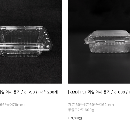
과일 야채 용기 / K-750 / 1박스 200개
[KMD] PET 과일 야채 용기 / K-600 /
166*높이76mm
가로169*세로169*높이62mm
방울토마토 600g
109,600원