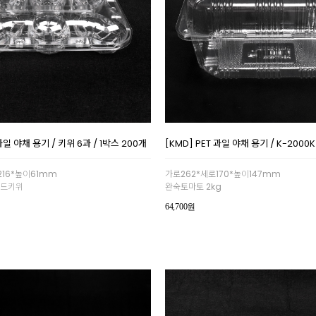
 과일 야채 용기 / 키위 6과 / 1박스 200개
[KMD] PET 과일 야채 용기 / K-2000K
216*높이61mm
가로262*세로170*높이147mm
 골드키위
완숙토마토 2kg
64,700원