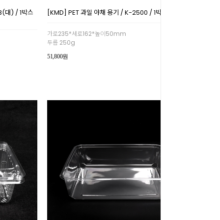
(대) / 1박스
[KMD] PET 과일 야채 용기 / K-2500 / 1박스 200개
가로235*세로162*높이50mm
두릅 250g
51,800원