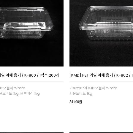
과일 야채 용기 / K-800 / 1박스 200개
[KMD] PET 과일 야채 용기 / K-802 /
165*높이79mm
가로226*세로165*높이79mm
울토마토 1kg, 블루베리 1kg
방울토마토 1kg
54,400원