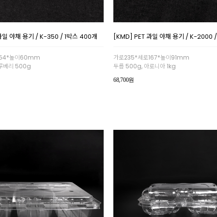
과일 야채 용기 / K-350 / 1박스 400개
[KMD] PET 과일 야채 용기 / K-2000 
154*높이60mm
가로235*세로167*높이91mm
루베리 500g
두릅 500g, 아로니아 1kg
68,700원