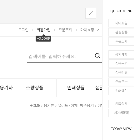
QUICK MENU
마이쇼핑
로그인
회원가입
주문조회
마이쇼핑
장바구니
관심상품
+3,000P
주문조회
공지사항
0
상품문의
상품리뷰
샘플주문
용기타
소량상품
인쇄상품
샘플주문
인쇄칼선
카톡상담
HOME
용기류
샐러드 · 야채 · 빙수용기
야채 · 과일용기
>
>
>
네이버톡톡
TODAY VIEW