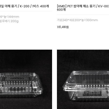
과일 야채 용기 / K-200 / 1박스 400개
[KMD] PET 쌈야채 채소 용기 / KV-003
600개
116*높이44mm
가로243*세로203*높이100mm
 블루베리 200g
105,400원