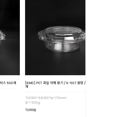
 1박스 500개
[KMD] PET 과일 야채 용기 / K-507 원형 / 1박스 300
개
가로190*세로190*높이70mm
딸기 500g
70,900원