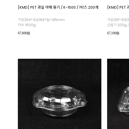
[KMD] PET 과일 야채 용기 / K-1500 / 1박스 200개
[KMD] PET 
가로254*세로166*높이95mm
가로135*세로
자두 1500g
산딸기 200g,
67,600원
67,100원