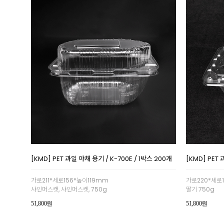
[KMD] PET 과일 야채 용기 / K-700E / 1박스 200개
[KMD] PET 
가로211*세로156*높이119mm
가로220*세로
샤인머스캣, 샤인머스켓, 750g
딸기 750g
51,800원
51,800원