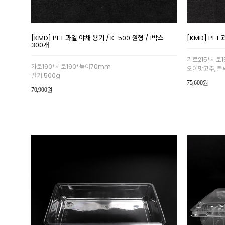
[KMD] PET 과일 야채 용기 / K-500 원형 / 1박스
[KMD] PET 
300개
가로215*세로
가로190*세로190*높이70mm
오이맛고추, 블
딸기 500g
75,600원
70,900원