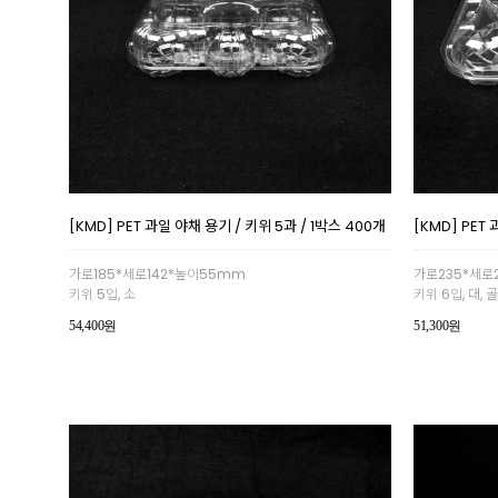
[KMD] PET 과일 야채 용기 / 키위 5과 / 1박스 400개
[KMD] PET
가로185*세로142*높이55mm
가로235*세로
키위 5입, 소
키위 6입, 대,
54,400원
51,300원