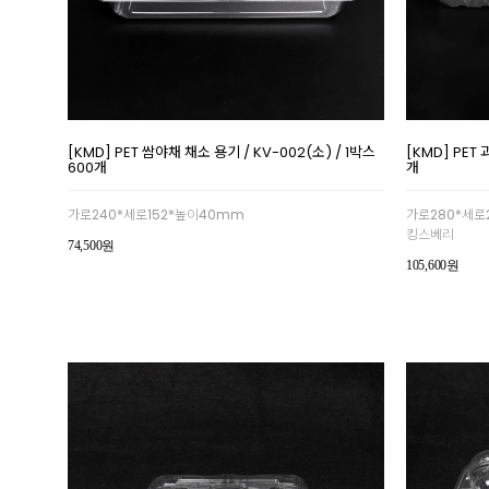
[KMD] PET 쌈야채 채소 용기 / KV-002(소) / 1박스
[KMD] PET
600개
개
가로240*세로152*높이40mm
가로280*세로
킹스베리
74,500원
105,600원