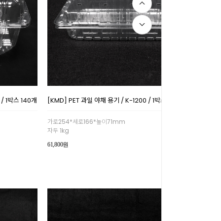
 / 1박스 140개
[KMD] PET 과일 야채 용기 / K-1200 / 1박스 200개
가로254*세로166*높이71mm
자두 1kg
61,800원