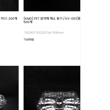
/ 1박스 200개
[KMD] PET 쌈야채 채소 용기 / KV-001(중) / 1박스
500개
가로242*세로202*높이59mm
74,600원