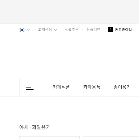
고객센터
샘플주문
상품리뷰
1
커피종이컵
카페식품
카페용품
종이용기
야채 · 과일용기