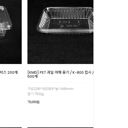
 1박스 200개
[KMD] PET 과일 야채 용기 / K-800 접시 / 1박스
500개
가로226*세로163*높이46mm
딸기 750g
78,600원