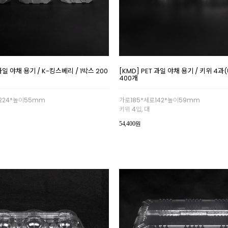
 과일 야채 용기 / K-킹스베리 / 1박스 200
[KMD] PET 과일 야채 용기 / 키위 4과(
400개
224*높이55mm
가로185*세로142*높이59mm
키위 4입, 대
54,400원