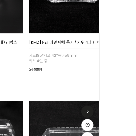
대) / 1박스
[KMD] PET 과일 야채 용기 / 키위 4과 / 1박스 400개
가로185*세로142*높이59mm
키위 4입, 중
54,400원