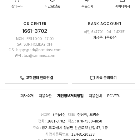
장바구니
최근본상품
주문조회
마이페이지
CS CENTER
BANK ACCOUNT
1661-3702
국민 647701 - 04 - 142351
예금주 : (주)삼신
MON - FRI 10:00 - 17:00
SAT.SUN.HOLIDAY OFF
C S : happypack@samsinss.com
견적 : biz@samsinss.com
고객센터 전화연결
카톡 문의하기
회사소개
이용약관
개인정보처리방침
이용안내
PC VER.
상호명 :
(주)삼신
대표 :
전상학, 오명순
전화 :
1661-3702
팩스 :
070-7500-4850
주소 :
경기도 화성시 정남면 만년로98번길 47, 1층
사업자등록번호 :
124-81-20238