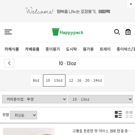
0
카페식품
카페용품
종이용기
도시락
용기류
트레이
종이박스/
10 · 13oz
8oz
10 · 13oz
12 · 16 · 20 · 24oz
정렬
고품질 튼튼한 핫 아이스 겸용 한결 종이컵 500개