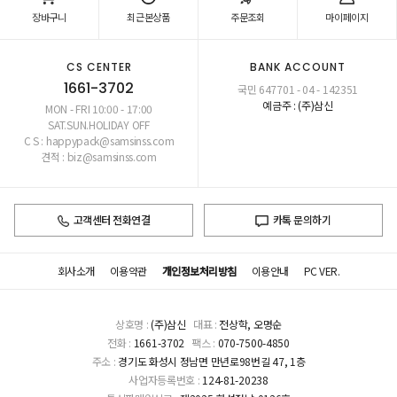
장바구니
최근본상품
주문조회
마이페이지
CS CENTER
BANK ACCOUNT
1661-3702
국민 647701 - 04 - 142351
예금주 : (주)삼신
MON - FRI 10:00 - 17:00
SAT.SUN.HOLIDAY OFF
C S : happypack@samsinss.com
견적 : biz@samsinss.com
고객센터 전화연결
카톡 문의하기
회사소개
이용약관
개인정보처리방침
이용안내
PC VER.
상호명 :
(주)삼신
대표 :
전상학, 오명순
전화 :
1661-3702
팩스 :
070-7500-4850
주소 :
경기도 화성시 정남면 만년로98번길 47, 1층
사업자등록번호 :
124-81-20238