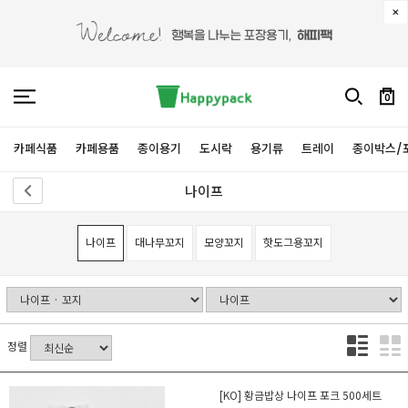
0
카페식품
카페용품
종이용기
도시락
용기류
트레이
종이박스/
나이프
나이프
대나무꼬지
모양꼬지
핫도그용꼬지
정렬
[KO] 황금밥상 나이프 포크 500세트