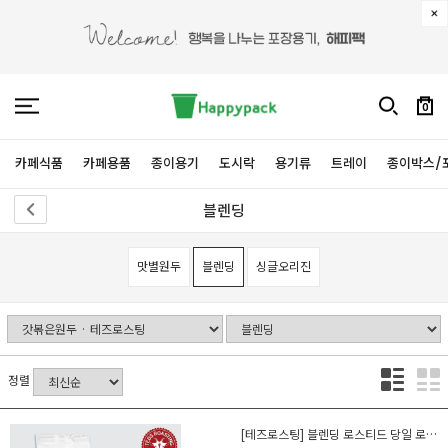
0
카페식품
카페용품
종이용기
도시락
용기류
트레이
종이박스/
블렌딩
맛별원두
블렌딩
싱글오리진
정렬
[테즈로스팅] 블렌딩 로스티드 당일 로스팅 카페 커피 원두 200g/500g/1kg 분쇄선택