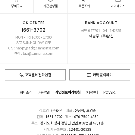
장바구니
최근본상품
주문조회
마이페이지
CS CENTER
BANK ACCOUNT
1661-3702
국민 647701 - 04 - 142351
예금주 : (주)삼신
MON - FRI 10:00 - 17:00
SAT.SUN.HOLIDAY OFF
C S : happypack@samsinss.com
견적 : biz@samsinss.com
고객센터 전화연결
카톡 문의하기
회사소개
이용약관
개인정보처리방침
이용안내
PC VER.
상호명 :
(주)삼신
대표 :
전상학, 오명순
전화 :
1661-3702
팩스 :
070-7500-4850
주소 :
경기도 화성시 정남면 만년로98번길 47, 1층
사업자등록번호 :
124-81-20238