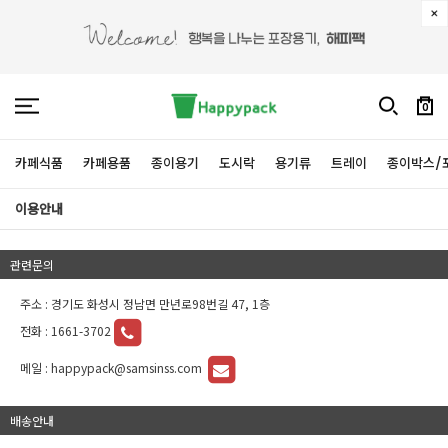
0
카페식품
카페용품
종이용기
도시락
용기류
트레이
종이박스/
이용안내
관련문의
주소 : 경기도 화성시 정남면 만년로98번길 47, 1층
전화 :
1661-3702
메일 :
happypack@samsinss.com
배송안내