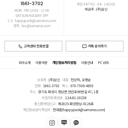
1661-3702
국민 647701 - 04 - 142351
예금주 : (주)삼신
MON - FRI 10:00 - 17:00
SAT.SUN.HOLIDAY OFF
C S : happypack@samsinss.com
견적 : biz@samsinss.com
고객센터 전화연결
카톡 문의하기
회사소개
이용약관
개인정보처리방침
이용안내
PC VER.
상호명 :
(주)삼신
대표 :
전상학, 오명순
전화 :
1661-3702
팩스 :
070-7500-4850
주소 :
경기도 화성시 정남면 만년로98번길 47, 1층
사업자등록번호 :
124-81-20238
통신판매업신고 :
제2025-화성정남-0126호
개인정보관리책임자 :
전대훈(happypack@samsinss.com)