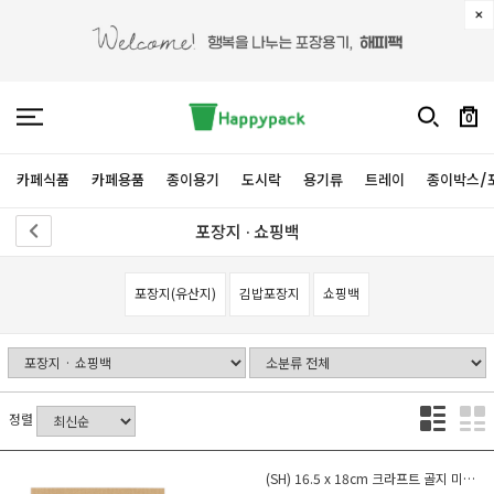
0
카페식품
카페용품
종이용기
도시락
용기류
트레이
종이박스/
포장지 · 쇼핑백
포장지(유산지)
김밥포장지
쇼핑백
정렬
(SH) 16.5 x 18cm 크라프트 골지 미니유산지 500장