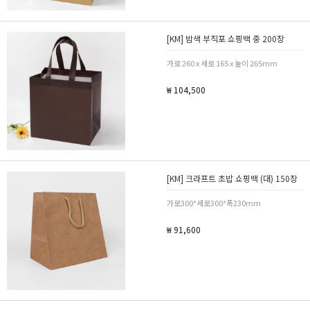
[KM] 밤색 부직포 쇼핑백 중 200장
가로 260 x 세로 165 x 높이 265mm
₩ 104,500
[KM] 크라프트 초밥 쇼핑백 (대) 150장
가로300*세로300*폭230mm
₩ 91,600