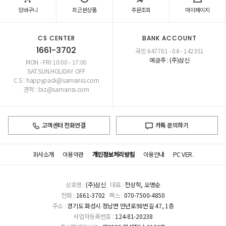
장바구니
최근본상품
주문조회
마이페이지
CS CENTER
BANK ACCOUNT
1661-3702
국민 647701 - 04 - 142351
예금주 : (주)삼신
MON - FRI 10:00 - 17:00
SAT.SUN.HOLIDAY OFF
C S : happypack@samsinss.com
견적 : biz@samsinss.com
고객센터 전화연결
카톡 문의하기
회사소개
이용약관
개인정보처리방침
이용안내
PC VER.
상호명 :
(주)삼신
대표 :
전상학, 오명순
전화 :
1661-3702
팩스 :
070-7500-4850
주소 :
경기도 화성시 정남면 만년로98번길 47, 1층
사업자등록번호 :
124-81-20238