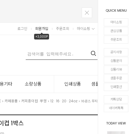
QUICK MENU
마이쇼핑
로그인
회원가입
주문조회
마이쇼핑
장바구니
관심상품
+3,000P
주문조회
공지사항
0
상품문의
상품리뷰
샘플주문
용기타
소량상품
인쇄상품
샘플주문
인쇄칼선
카톡상담
E
카페용품
커피종이컵 · 뚜껑
12 · 16 · 20 · 24oz
>
>
>
> 16온스 무지 종이컵 1박스
네이버톡톡
이컵 1박스
TODAY VIEW
mm