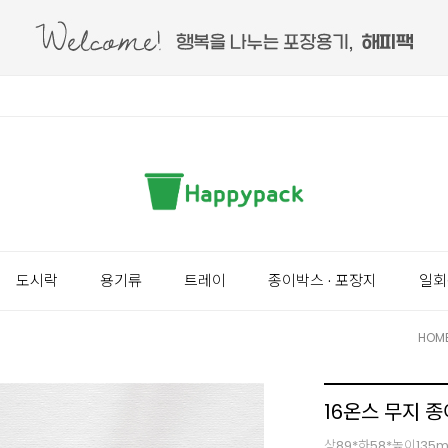
도시락
용기류
트레이
종이박스 · 포장지
일회
HOM
16온스 무지 종
상89*하58*높이135