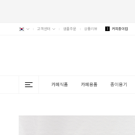
고객센터
샘플주문
상품리뷰
1
커피종이컵
카페식품
카페용품
종이용기