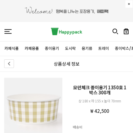
0
카페식품
카페용품
종이용기
도시락
용기류
트레이
종이박스/
상품상세 정보
모던체크 종이용기 1350호 1
박스 300개
상 180 x 하 155 x 높이 70mm
₩ 42,500
배송비