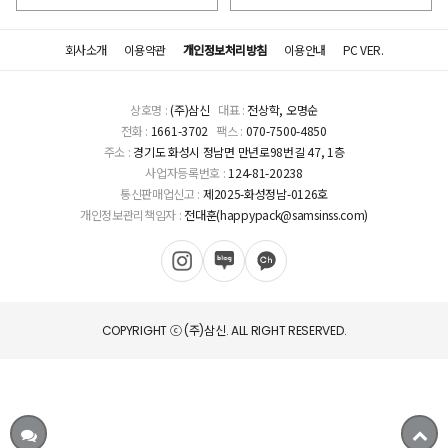
회사소개
이용약관
개인정보처리방침
이용안내
PC VER.
상호명 :
(주)삼신
대표 :
전상학, 오명순
전화 :
1661-3702
팩스 :
070-7500-4850
주소 :
경기도 화성시 정남면 만년로98번길 47, 1층
사업자등록번호 :
124-81-20238
통신판매업신고 :
제2025-화성정남-0126호
개인정보관리책임자 :
전대훈(happypack@samsinss.com)
COPYRIGHT ⓒ (주)삼신. ALL RIGHT RESERVED.