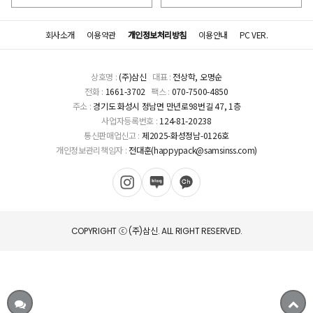
회사소개
이용약관
개인정보처리방침
이용안내
PC VER.
상호명 :
(주)삼신
대표 :
전상학, 오명순
전화 :
1661-3702
팩스 :
070-7500-4850
주소 :
경기도 화성시 정남면 만년로98번길 47, 1층
사업자등록번호 :
124-81-20238
통신판매업신고 :
제2025-화성정남-0126호
개인정보관리책임자 :
전대훈(happypack@samsinss.com)
COPYRIGHT ⓒ (주)삼신. ALL RIGHT RESERVED.