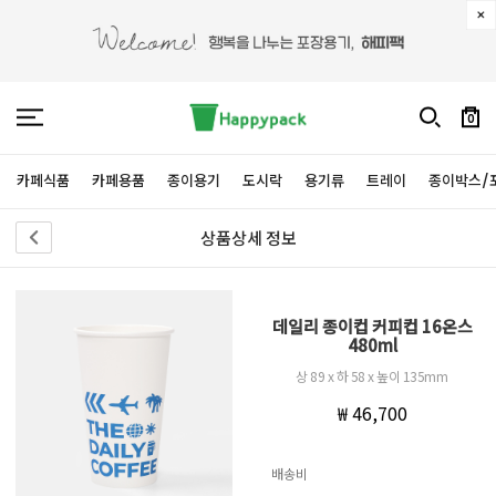
0
카페식품
카페용품
종이용기
도시락
용기류
트레이
종이박스/
상품상세 정보
데일리 종이컵 커피컵 16온스
480ml
상 89 x 하 58 x 높이 135mm
₩ 46,700
배송비