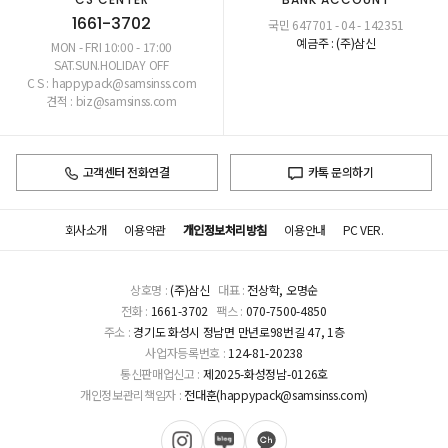
1661-3702
국민 647701 - 04 - 142351
예금주 : (주)삼신
MON - FRI 10:00 - 17:00
SAT.SUN.HOLIDAY OFF
C S : happypack@samsinss.com
견적 : biz@samsinss.com
고객센터 전화연결
카톡 문의하기
회사소개
이용약관
개인정보처리방침
이용안내
PC VER.
상호명 :
(주)삼신
대표 :
전상학, 오명순
전화 :
1661-3702
팩스 :
070-7500-4850
주소 :
경기도 화성시 정남면 만년로98번길 47, 1층
사업자등록번호 :
124-81-20238
통신판매업신고 :
제2025-화성정남-0126호
개인정보관리책임자 :
전대훈(happypack@samsinss.com)