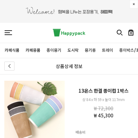
0
카페식품
카페용품
종이용기
도시락
용기류
트레이
종이박스/
상품상세 정보
13온스 한결 종이컵 1박스
상 84 x 하 59 x 높이 117mm
₩ 72,300
₩ 45,300
배송비