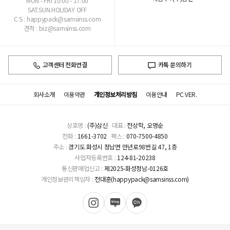
MON - FRI 10:00 - 17:00
SAT.SUN.HOLIDAY OFF
C S : happypack@samsinss.com
견적 : biz@samsinss.com
고객센터 전화연결
카톡 문의하기
회사소개
이용약관
개인정보처리방침
이용안내
PC VER.
상호명 :
(주)삼신
대표 :
전상학, 오명순
전화 :
1661-3702
팩스 :
070-7500-4850
주소 :
경기도 화성시 정남면 만년로98번길 47, 1층
사업자등록번호 :
124-81-20238
통신판매업신고 :
제2025-화성정남-0126호
개인정보관리책임자 :
전대훈(happypack@samsinss.com)