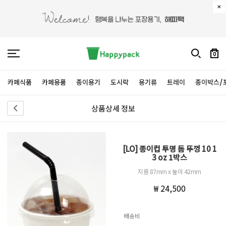
0
카페식품
카페용품
종이용기
도시락
용기류
트레이
종이박스/
상품상세 정보
[LO] 종이컵 투명 돔 뚜껑 10 1
3 oz 1박스
지름 87mm x 높이 42mm
₩ 24,500
배송비