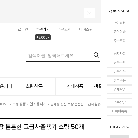
QUICK MENU
마이쇼핑
로그인
회원가입
주문조회
마이쇼핑
장바구니
관심상품
+3,000P
주문조회
공지사항
0
상품문의
상품리뷰
샘플주문
용기타
소량상품
인쇄상품
샘플주문
인쇄칼선
카톡상담
HOME
소량상품
일회용식기
>
>
> 일회용 반찬 포장 튼튼한 고급사출용기 소량 50개
네이버톡톡
장 튼튼한 고급사출용기 소량 50개
TODAY VIEW