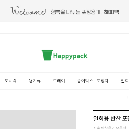
도시락
용기류
트레이
종이박스 · 포장지
일회
일회용 반찬 포
사출 반찬용기 모음전