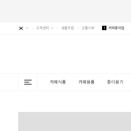
고객센터
샘플주문
상품리뷰
1
커피종이컵
카페식품
카페용품
종이용기