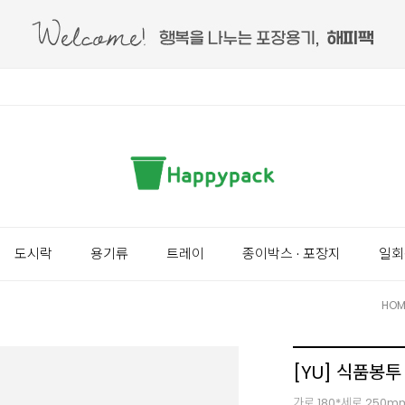
도시락
용기류
트레이
종이박스 · 포장지
일회
HOM
[YU] 식품봉투
가로 180*세로 250m