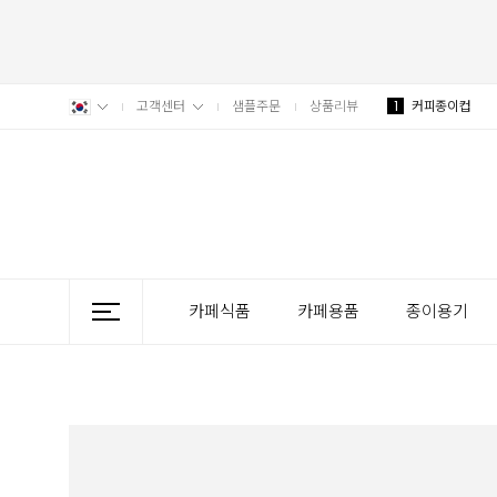
고객센터
샘플주문
상품리뷰
1
커피종이컵
카페식품
카페용품
종이용기