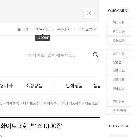
QUICK MENU
마이쇼핑
로그인
회원가입
주문조회
마이쇼핑
장바구니
관심상품
+3,000P
주문조회
공지사항
0
상품문의
상품리뷰
샘플주문
용기타
소량상품
인쇄상품
샘플주문
인쇄칼선
카톡상담
E
카페용품
디저트포장
종이봉투
>
>
>
> [YU] 식품봉투 화이트 3호 1박스 1000장
네이버톡톡
 화이트 3호 1박스 1000장
TODAY VIEW
m