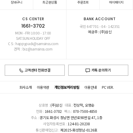
장바구니
최근본상품
주문조회
마이페이지
CS CENTER
BANK ACCOUNT
1661-3702
국민 647701 - 04 - 142351
예금주 : (주)삼신
MON - FRI 10:00 - 17:00
SAT.SUN.HOLIDAY OFF
C S : happypack@samsinss.com
견적 : biz@samsinss.com
고객센터 전화연결
카톡 문의하기
회사소개
이용약관
개인정보처리방침
이용안내
PC VER.
상호명 :
(주)삼신
대표 :
전상학, 오명순
전화 :
1661-3702
팩스 :
070-7500-4850
주소 :
경기도 화성시 정남면 만년로98번길 47, 1층
사업자등록번호 :
124-81-20238
통신판매업신고 :
제2025-화성정남-0126호