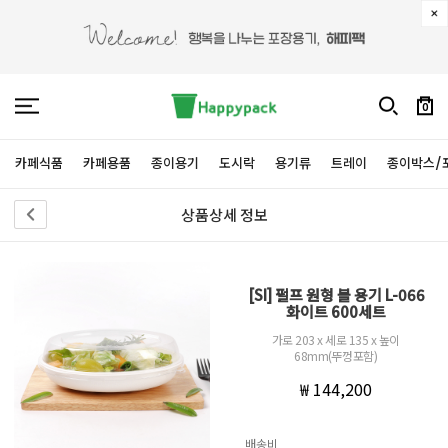
0
카페식품
카페용품
종이용기
도시락
용기류
트레이
종이박스/
상품상세 정보
[SI] 펄프 원형 볼 용기 L-066
화이트 600세트
가로 203 x 세로 135 x 높이
68mm(뚜껑포함)
₩ 144,200
배송비