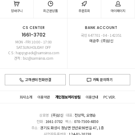
장바구니
최근본상품
주문조회
마이페이지
CS CENTER
BANK ACCOUNT
1661-3702
국민 647701 - 04 - 142351
예금주 : (주)삼신
MON - FRI 10:00 - 17:00
SAT.SUN.HOLIDAY OFF
C S : happypack@samsinss.com
견적 : biz@samsinss.com
고객센터 전화연결
카톡 문의하기
회사소개
이용약관
개인정보처리방침
이용안내
PC VER.
상호명 :
(주)삼신
대표 :
전상학, 오명순
전화 :
1661-3702
팩스 :
070-7500-4850
주소 :
경기도 화성시 정남면 만년로98번길 47, 1층
사업자등록번호 :
124-81-20238