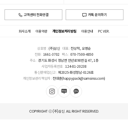
고객센터 전화연결
카톡 문의하기
회사소개
이용약관
개인정보처리방침
이용안내
PC VER.
상호명 :
(주)삼신
대표 :
전상학, 오명순
전화 :
1661-3702
팩스 :
070-7500-4850
주소 :
경기도 화성시 정남면 만년로98번길 47, 1층
사업자등록번호 :
124-81-20238
통신판매업신고 :
제2025-화성정남-0126호
개인정보관리책임자 :
전대훈(happypack@samsinss.com)
COPYRIGHT ⓒ (주)삼신. ALL RIGHT RESERVED.