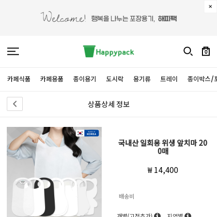
0
카페식품
카페용품
종이용기
도시락
용기류
트레이
종이박스/
상품상세 정보
국내산 일회용 위생 앞치마 20
0매
₩ 14,400
배송비
개별(고정추가)
지역별