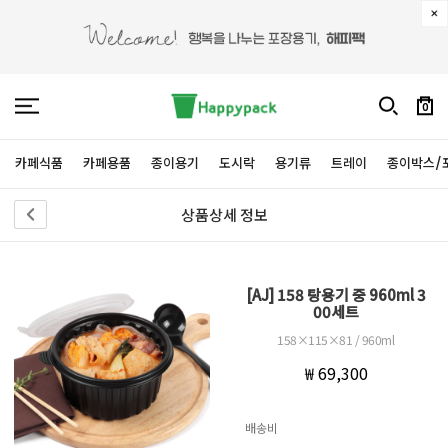
0
카페식품
카페용품
종이용기
도시락
용기류
트레이
종이박스/
상품상세 정보
[AJ] 158 탕용기 중 960ml 3
00세트
158×115×81 / 960ml
₩ 69,300
배송비