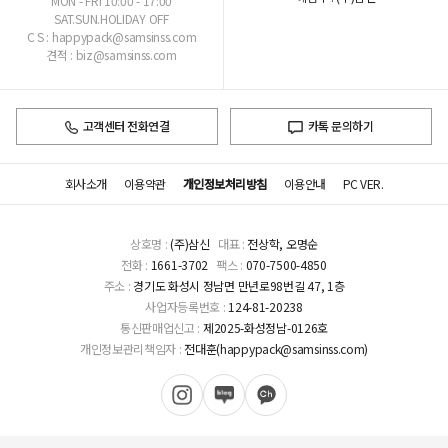
MON - FRI 10:00 - 17:00
SAT.SUN.HOLIDAY OFF
C S : happypack@samsinss.com
견적 : biz@samsinss.com
고객센터 전화연결
카톡 문의하기
회사소개
이용약관
개인정보처리방침
이용안내
PC VER.
상호명 :
(주)삼신
대표 :
전상학, 오명순
전화 :
1661-3702
팩스 :
070-7500-4850
주소 :
경기도 화성시 정남면 만년로98번길 47, 1층
사업자등록번호 :
124-81-20238
통신판매업신고 :
제2025-화성정남-0126호
개인정보관리책임자 :
전대훈(happypack@samsinss.com)