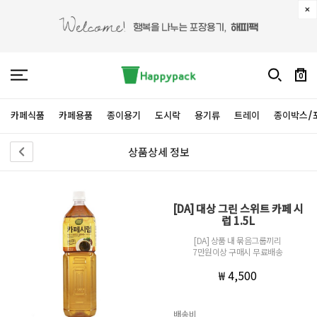
0
카페식품
카페용품
종이용기
도시락
용기류
트레이
종이박스/
상품상세 정보
[DA] 대상 그린 스위트 카페 시
럽 1.5L
[DA] 상품 내 묶음그룹끼리
7만원이상 구매시 무료배송
₩ 4,500
배송비