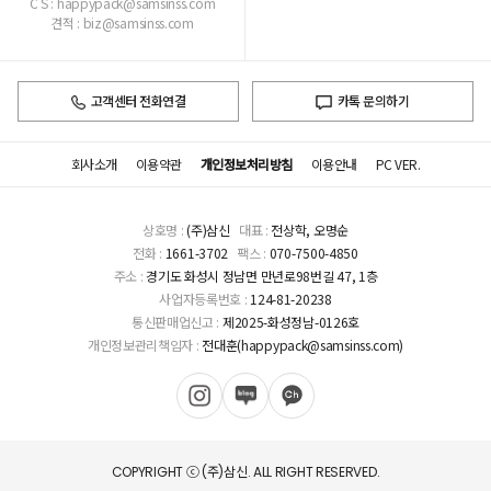
C S : happypack@samsinss.com
견적 : biz@samsinss.com
고객센터 전화연결
카톡 문의하기
회사소개
이용약관
개인정보처리방침
이용안내
PC VER.
상호명 :
(주)삼신
대표 :
전상학, 오명순
전화 :
1661-3702
팩스 :
070-7500-4850
주소 :
경기도 화성시 정남면 만년로98번길 47, 1층
사업자등록번호 :
124-81-20238
통신판매업신고 :
제2025-화성정남-0126호
개인정보관리책임자 :
전대훈(happypack@samsinss.com)
COPYRIGHT ⓒ (주)삼신. ALL RIGHT RESERVED.