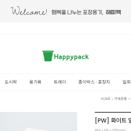
도시락
용기류
트레이
종이박스 · 포장지
일회
HOME
카페용품
>
>
[PW] 화이트 
160 x 110 x 105mm