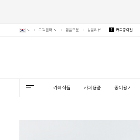
고객센터
샘플주문
상품리뷰
1
커피종이컵
카페식품
카페용품
종이용기