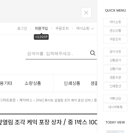
QUICK MENU
마이쇼핑
로그인
회원가입
주문조회
마이쇼핑
장바구니
관심상품
+3,000P
주문조회
공지사항
0
상품문의
상품리뷰
샘플주문
용기타
소량상품
인쇄상품
샘플주문
인쇄칼선
카톡상담
디저트포장
케익박스
>
> [PW] 화이트 앞열림 조각 케익 포장 상자 / 중 1박스 100개
네이버톡톡
앞열림 조각 케익 포장 상자 / 중 1박스 100개
TODAY VIEW