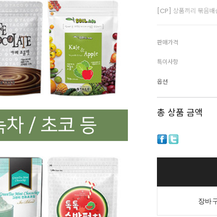
[CP] 상품끼리 묶음
판매가격
특이사항
옵션
총 상품 금액
장바