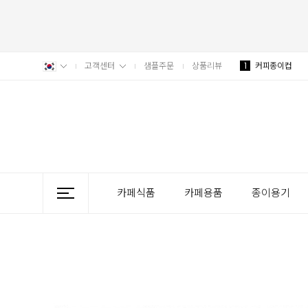
고객센터
샘플주문
상품리뷰
1
커피종이컵
카페식품
카페용품
종이용기