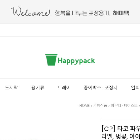
도시락
용기류
트레이
종이박스 · 포장지
일회
HOME
카페식품
파우더 · 페이스트
>
>
[CP] 타코 파우
라멜, 벚꽃, 아