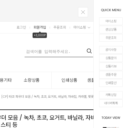
QUICK MENU
마이쇼핑
로그인
회원가입
주문조회
마이쇼핑
장바구니
관심상품
+3,000P
주문조회
공지사항
0
상품문의
상품리뷰
샘플주문
용기타
소량상품
인쇄상품
샘플주문
인쇄칼선
카톡상담
> [CP] 타코 파우더 모음 / 녹차, 초코, 요거트, 바닐라, 자바칩, 카라멜, 벚꽃, 아이스티 등
네이버톡톡
더 모음 / 녹차, 초코, 요거트, 바닐라, 자바칩, 카
TODAY VIEW
이스티 등