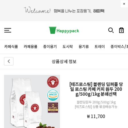
0
카페식품
카페용품
종이용기
도시락
용기류
트레이
종이박스/
상품상세 정보
[테즈로스팅] 블렌딩 딥퍼플 당
일 로스팅 카페 커피 원두 200
g/500g/1kg 분쇄선택
블렌딩원두 200g/500g/1kg
[테즈로스팅] 상품 묶음배송가능
₩ 11,700