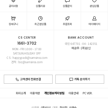
공지사항
상품리뷰
상품문의
관심상품
장바구니
최근본상품
주문조회
마이페이지
CS CENTER
BANK ACCOUNT
1661-3702
국민 647701 - 04 - 142351
예금주 : (주)삼신
MON - FRI 10:00 - 17:00
SAT.SUN.HOLIDAY OFF
C S : happypack@samsinss.com
견적 : biz@samsinss.com
고객센터 전화연결
카톡 문의하기
회사소개
이용약관
개인정보처리방침
이용안내
PC VER.
상호명 :
(주)삼신
대표 :
전상학, 오명순