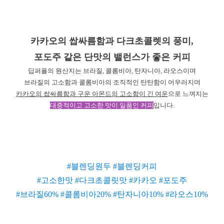
카카오의 쌉싸름함과 다크초콜렛의 풍미,
포도주 같은 단맛의 밸런스가 좋은 커피
딥퍼플의 원산지는 브라질, 콜롬비아, 탄자니아, 라오스이며
브라질의 고소함과 콜롬비아의 조직적인 탄탄함이 어우러지며
카카오의 쌉싸름함과 구운 아몬드의 고소함이 긴 여운
으로 느껴지는
대중적이고 고소한 맛이 일품인 커피
입니다.
#블렌딩원두 #블렌딩커피
#고소한맛 #다크초콜릿맛 #카카오 #포도주
#브라질60% #콜롬비아20% #탄자니아10% #라오스10%