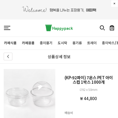
0
카페식품
카페용품
종이용기
도시락
용기류
트레이
종이박스/
상품상세 정보
(KP-92파이) 7온스 PET 아이
스컵 1박스 1000개
∅92 x 50mm
₩ 44,800
배송비