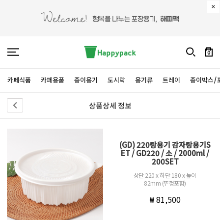
0
카페식품
카페용품
종이용기
도시락
용기류
트레이
종이박스/
상품상세 정보
(GD) 220탕용기 감자탕용기S
ET / GD220 / 소 / 2000ml /
200SET
상단 220 x 하단 180 x 높이
82mm (뚜껑포함)
₩ 81,500