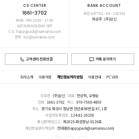
CS CENTER
BANK ACCOUNT
1661-3702
국민 647701 - 04 - 142351
예금주 : (주)삼신
MON - FRI 10:00 - 17:00
SAT.SUN.HOLIDAY OFF
C S : happypack@samsinss.com
견적 : biz@samsinss.com
고객센터 전화연결
카톡 문의하기
회사소개
이용약관
개인정보처리방침
이용안내
PC VER.
상호명 :
(주)삼신
대표 :
전상학, 오명순
전화 :
1661-3702
팩스 :
070-7500-4850
주소 :
경기도 화성시 정남면 만년로98번길 47, 1층
사업자등록번호 :
124-81-20238
통신판매업신고 :
제2025-화성정남-0126호
개인정보관리책임자 :
전대훈(happypack@samsinss.com)