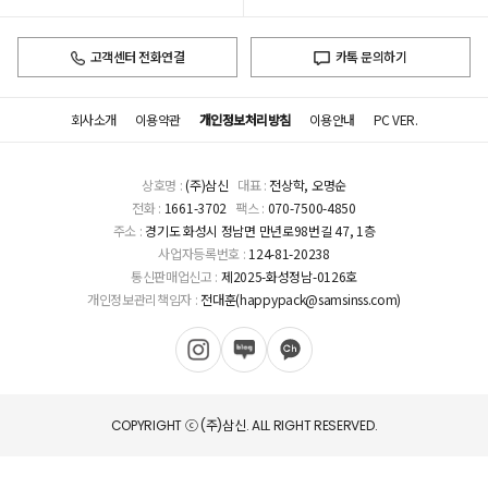
고객센터 전화연결
카톡 문의하기
회사소개
이용약관
개인정보처리방침
이용안내
PC VER.
상호명 :
(주)삼신
대표 :
전상학, 오명순
전화 :
1661-3702
팩스 :
070-7500-4850
주소 :
경기도 화성시 정남면 만년로98번길 47, 1층
사업자등록번호 :
124-81-20238
통신판매업신고 :
제2025-화성정남-0126호
개인정보관리책임자 :
전대훈(happypack@samsinss.com)
COPYRIGHT ⓒ (주)삼신. ALL RIGHT RESERVED.