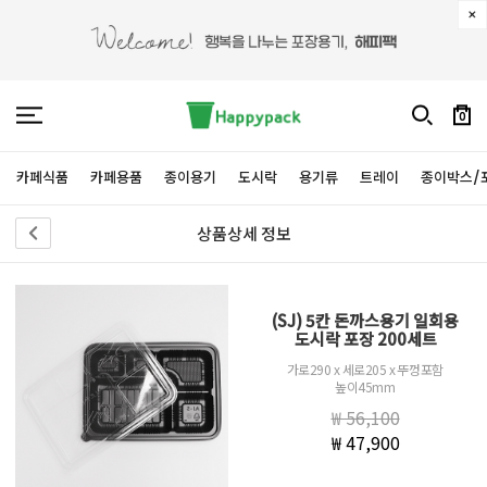
0
카페식품
카페용품
종이용기
도시락
용기류
트레이
종이박스/
상품상세 정보
(SJ) 5칸 돈까스용기 일회용
도시락 포장 200세트
가로290 x 세로205 x 뚜껑포함
높이45mm
₩ 56,100
₩ 47,900